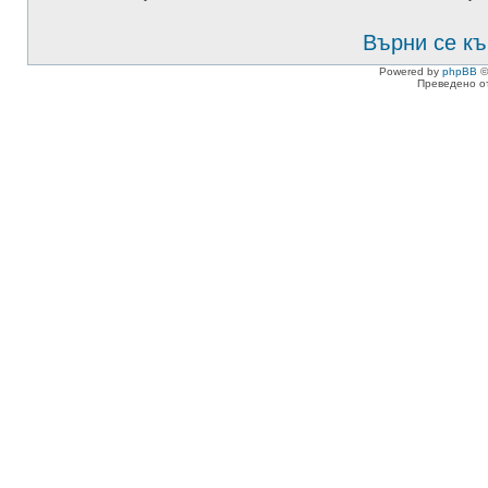
Върни се къ
Powered by
phpBB
©
Преведено о