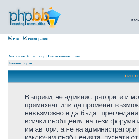
Вза
Влез
Регистрация
Виж темите без отговор
|
Виж активните теми
Начало форум
FREE.BG
Въпреки, че администраторите и мо
премахнат или да променят възмож
невъзможно е да бъдат прегледани 
всички съобщения на тези форуми 
им автори, а не на администратори
изключим съобщенията, пуснати от т