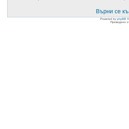
Върни се къ
Powered by
phpBB
©
Преведено о