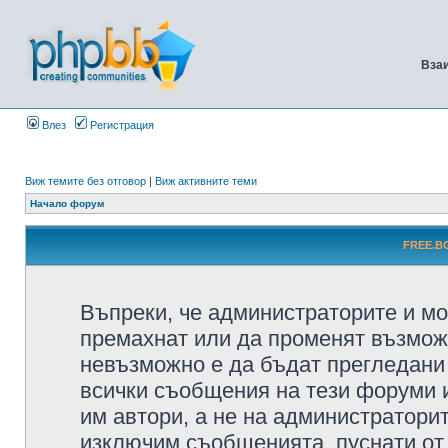
Вза
Влез
Регистрация
Виж темите без отговор
|
Виж активните теми
Начало форум
FREE.BG
Въпреки, че администраторите и мо
премахнат или да променят възмож
невъзможно е да бъдат прегледани 
всички съобщения на тези форуми 
им автори, а не на администратори
изключим съобщенията, пуснати от т