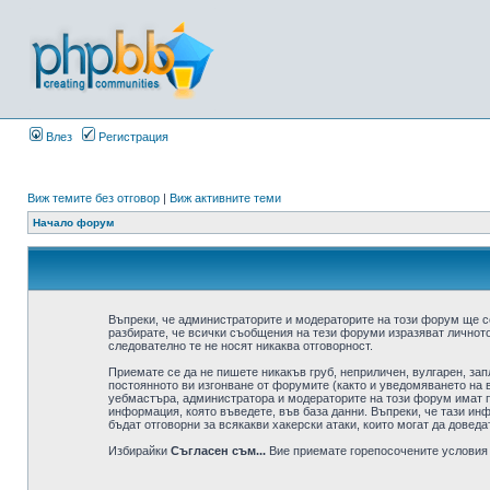
Влез
Регистрация
Виж темите без отговор
|
Виж активните теми
Начало форум
Въпреки, че администраторите и модераторите на този форум ще с
разбирате, че всички съобщения на тези форуми изразяват личното
следователно те не носят никаква отговорност.
Приемате се да не пишете никакъв груб, неприличен, вулгарен, за
постоянното ви изгонване от форумите (както и уведомяването на в
уебмастъра, администратора и модераторите на този форум имат пр
информация, която въведете, във база данни. Въпреки, че тази ин
бъдат отговорни за всякакви хакерски атаки, които могат да доведа
Избирайки
Съгласен съм...
Вие приемате горепосочените условия