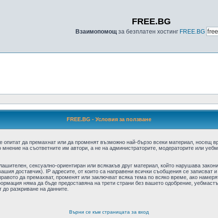
FREE.BG
Взаимопомощ
за безплатен хостинг
FREE.BG
FREE.BG - Условия за ползване
е опитат да премахнат или да променят възможно най-бързо всеки материал, носещ в
 мнение на съответните им автори, а не на администраторите, модераторите или уебма
плашителен, сексуално-ориентиран или всякакъв друг материал, който нарушава закон
ашия доставчик). IP адресите, от които са направени всички съобщения се записват и
авото да премахват, променят или заключват всяка тема по всяко време, ако намерят
формация няма да бъде предоставяна на трети страни без вашето одобрение, уебмастъ
т до разкриване на данните.
Върни се към страницата за вход