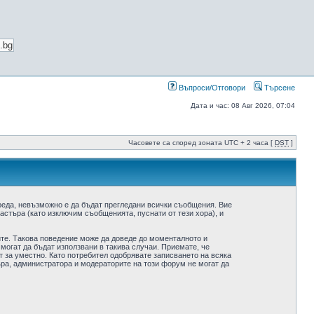
Въпроси/Отговори
Търсене
Дата и час: 08 Авг 2026, 07:04
Часовете са според зоната UTC + 2 часа [
DST
]
реда, невъзможно е да бъдат прегледани всички съобщения. Вие
стъра (като изключим съобщенията, пуснати от тези хора), и
ите. Такова поведение може да доведе до моменталното и
 могат да бъдат използвани в такива случаи. Приемате, че
 за уместно. Като потребител одобрявате записването на всяка
ра, администратора и модераторите на този форум не могат да