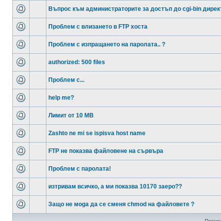
Въпрос към администраторите за достъп до cgi-bin дирек
Проблем с влизането в FTP хоста
Проблем с изпращането на паролата.. ?
authorized: 500 files
Проблем с...
help me?
Лимит от 10 MB
Zashto ne mi se ispisva host name
FTP не показва файловене на сървъра
Проблем с паролата!
изтривам всичко, а ми показва 10170 заеро??
Защо не моga да се сменя chmod на файловете ?
Покажи