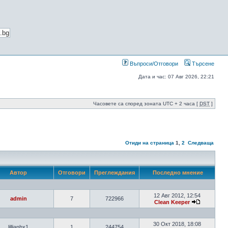
Въпроси/Отговори
Търсене
Дата и час: 07 Авг 2026, 22:21
Часовете са според зоната UTC + 2 часа [
DST
]
Отиди на страница
1
,
2
Следваща
Автор
Отговори
Преглеждания
Последно мнение
12 Авг 2012, 12:54
admin
7
722966
Clean Keeper
30 Окт 2018, 18:08
lillianhx1
1
244754