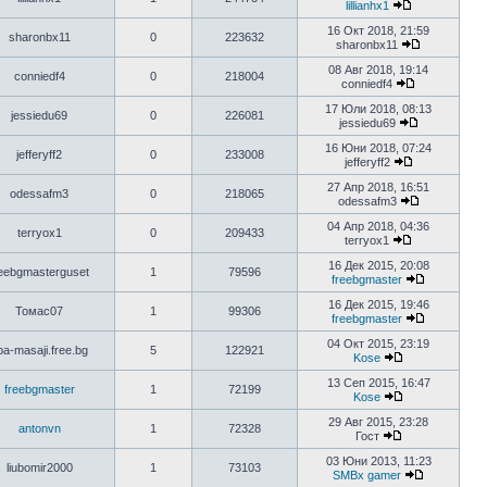
lillianhx1
16 Окт 2018, 21:59
sharonbx11
0
223632
sharonbx11
08 Авг 2018, 19:14
conniedf4
0
218004
conniedf4
17 Юли 2018, 08:13
jessiedu69
0
226081
jessiedu69
16 Юни 2018, 07:24
jefferyff2
0
233008
jefferyff2
27 Апр 2018, 16:51
odessafm3
0
218065
odessafm3
04 Апр 2018, 04:36
terryox1
0
209433
terryox1
16 Дек 2015, 20:08
reebgmasterguset
1
79596
freebgmaster
16 Дек 2015, 19:46
Томас07
1
99306
freebgmaster
04 Окт 2015, 23:19
pa-masaji.free.bg
5
122921
Kose
13 Сеп 2015, 16:47
freebgmaster
1
72199
Kose
29 Авг 2015, 23:28
antonvn
1
72328
Гост
03 Юни 2013, 11:23
liubomir2000
1
73103
SMBx gamer