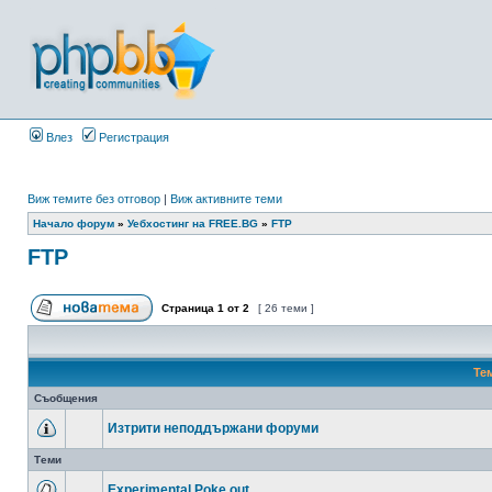
Влез
Регистрация
Виж темите без отговор
|
Виж активните теми
Начало форум
»
Уебхостинг на FREE.BG
»
FTP
FTP
Страница
1
от
2
[ 26 теми ]
Те
Съобщения
Изтрити неподдържани форуми
Теми
Experimental Poke out