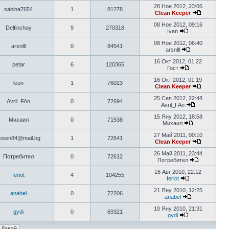
28 Ное 2012, 23:06
sabina7654
1
81278
Clean Keeper
08 Ное 2012, 09:16
Delfinchoy
9
270318
Ivan
08 Ное 2012, 06:40
arsnlll
0
84541
arsnlll
16 Окт 2012, 01:22
petar
6
120365
Гост
16 Окт 2012, 01:19
leon
1
76023
Clean Keeper
25 Сеп 2012, 22:48
Avril_FAn
0
72694
Avril_FAn
15 Яну 2012, 18:58
Михаил
0
71538
Михаил
27 Май 2011, 00:10
osen84@mail.bg
1
72641
Clean Keeper
26 Май 2011, 23:44
Потребител
0
72612
Потребител
16 Авг 2010, 22:12
feriot
4
104255
feriot
21 Яну 2010, 12:25
anabel
0
72206
anabel
10 Яну 2010, 21:31
gydi
0
69321
gydi