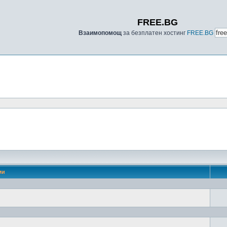
FREE.BG
Взаимопомощ
за безплатен хостинг
FREE.BG
ми