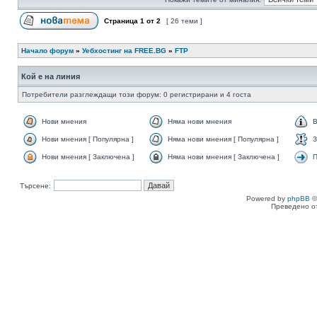
Страница
1
от
2
[ 26 теми ]
Начало форум
»
Уебхостинг на FREE.BG
»
FTP
Кой е на линия
Потребители разглеждащи този форум: 0 регистрирани и 4 госта
Нови мнения
Няма нови мнения
В
Нови мнения [ Популярна ]
Няма нови мнения [ Популярна ]
З
Нови мнения [ Заключена ]
Няма нови мнения [ Заключена ]
П
Търсене:
Powered by
phpBB
©
Преведено о