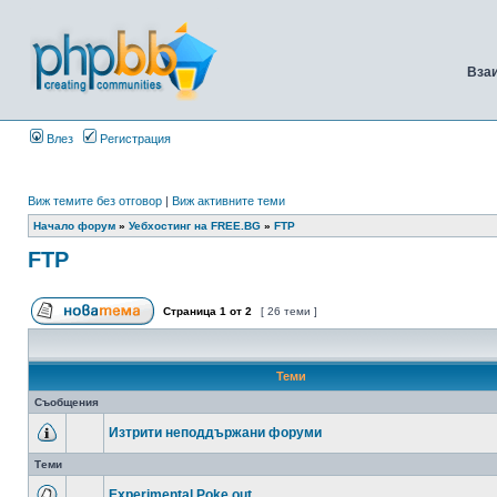
Вза
Влез
Регистрация
Виж темите без отговор
|
Виж активните теми
Начало форум
»
Уебхостинг на FREE.BG
»
FTP
FTP
Страница
1
от
2
[ 26 теми ]
Теми
Съобщения
Изтрити неподдържани форуми
Теми
Experimental Poke out