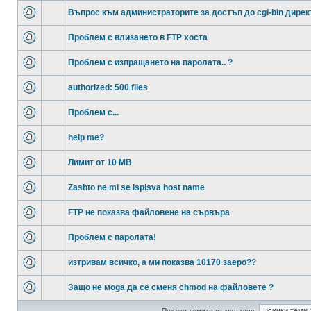
Въпрос към администраторите за достъп до cgi-bin дирек
Проблем с влизането в FTP хоста
Проблем с изпращането на паролата.. ?
authorized: 500 files
Проблем с...
help me?
Лимит от 10 MB
Zashto ne mi se ispisva host name
FTP не показва файловене на сървъра
Проблем с паролата!
изтривам всичко, а ми показва 10170 заеро??
Защо не моga да се сменя chmod на файловете ?
Покажи темите от миналия: