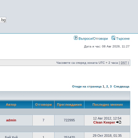
Въпроси/Отговори
Търсене
Дата и час: 08 Авг 2026, 11:27
Часовете са според зоната UTC + 2 часа [
DST
]
Отиди на страница
1
,
2
,
3
Следваща
Автор
Отговори
Преглеждания
Последно мнение
12 Авг 2012, 12:54
admin
7
722995
Clean Keeper
29 Окт 2018, 01:35
Бай Хуй
1
251470