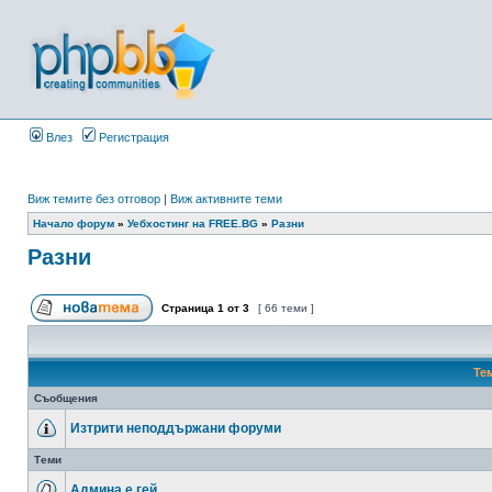
Влез
Регистрация
Виж темите без отговор
|
Виж активните теми
Начало форум
»
Уебхостинг на FREE.BG
»
Разни
Разни
Страница
1
от
3
[ 66 теми ]
Те
Съобщения
Изтрити неподдържани форуми
Теми
Админа е гей