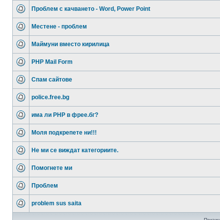
Проблем с качването - Word, Power Point
Местене - проблем
Маймуни вместо кирилица
PHP Mail Form
Спам сайтове
police.free.bg
има ли РНР в фрее.бг?
Моля подкрепете ни!!!
Не ми се виждат категориите.
Помогнете ми
Проблем
problem sus saita
Покажи