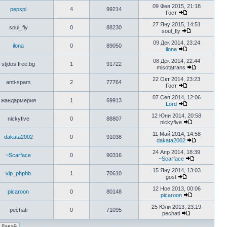
09 Фев 2015, 21:18
pepspi
4
99214
Гост
27 Яну 2015, 14:51
soul_fly
0
88230
soul_fly
09 Дек 2014, 23:24
ilona
0
89050
ilona
08 Дек 2014, 22:44
stjdos.free.bg
1
91722
misotatrans
22 Окт 2014, 23:23
anti-spam
2
77764
Гост
07 Сеп 2014, 12:06
жандармерия
1
69913
Lord
12 Юни 2014, 20:58
nickyfive
0
88807
nickyfive
11 Май 2014, 14:58
dakata2002
0
91038
dakata2002
24 Апр 2014, 18:39
~Scarface
0
90316
~Scarface
15 Яну 2014, 13:03
vip_phpbb
1
70610
gost
12 Ное 2013, 00:06
picaroon
0
80148
picaroon
25 Юли 2013, 23:19
pechati
0
71095
pechati