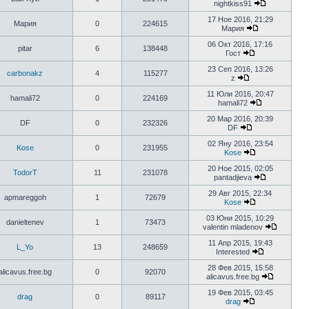
nightkiss91
17 Ное 2016, 21:29
Мария
0
224615
Мария
06 Окт 2016, 17:16
pitar
6
138448
Гост
23 Сеп 2016, 13:26
carbonakz
4
115277
z
11 Юли 2016, 20:47
hamali72
0
224169
hamali72
20 Мар 2016, 20:39
DF
0
232326
DF
02 Яну 2016, 23:54
Kose
0
231955
Kose
20 Ное 2015, 02:05
TodorT
11
231078
pantadjieva
29 Авг 2015, 22:34
apmareggoh
1
72679
Kose
03 Юни 2015, 10:29
danieltenev
1
73473
valentin mladenov
11 Апр 2015, 19:43
L_Yo
13
248659
Interested
28 Фев 2015, 15:58
alicavus.free.bg
0
92070
alicavus.free.bg
19 Фев 2015, 03:45
drag
0
89117
drag