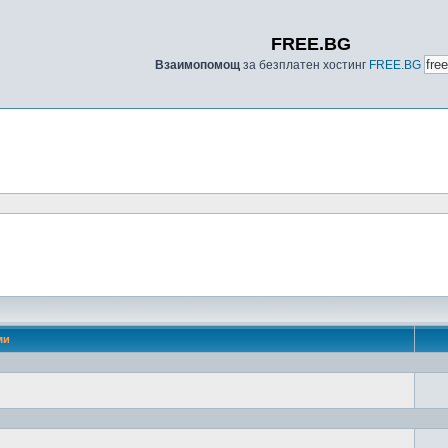
FREE.BG
Взаимопомощ
за безплатен хостинг
FREE.BG
ми