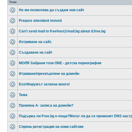
Теми
Не ми позволява да създам нов сайт
Prepare attendant moved
Can't send mail to freehost@mail.bg about d.free.bg
Изтриване на сайт.
Създаване на сайт
МОЛЯ Забрани този ONE - детска порнография
Итриване/прехвърляне на домейн
Ехо!Форумът затихна много!
Тема
Промяна А- записа на домейн?
Подържа ли Free.bg е-поща?Могат ли да се променят DNS наст
Спряна регистрация на нови сайтове