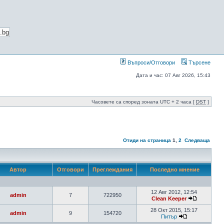
Въпроси/Отговори
Търсене
Дата и час: 07 Авг 2026, 15:43
Часовете са според зоната UTC + 2 часа [
DST
]
Отиди на страница
1
,
2
Следваща
Автор
Отговори
Преглеждания
Последно мнение
12 Авг 2012, 12:54
admin
7
722950
Clean Keeper
28 Окт 2015, 15:17
admin
9
154720
Питър