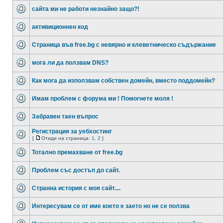
сайта ми не работи незнайно защо?!
активиционнен код
Страница във free.bg с невярно и клеветническо съдържание
мога ли да ползвам DNS?
Как мога да използвам собствен домейн, вместо поддомейн?
Имам проблем с форума ми ! Помогнете моля !
Забравен таен въпрос
Регистрация за уебхостинг
[
Отиди на страница:
1
,
2
]
Тотално премахване от free.bg
Проблем със достъп до сайт.
Странна история с моя сайт....
Интересувам се от име което е заето но не се ползва