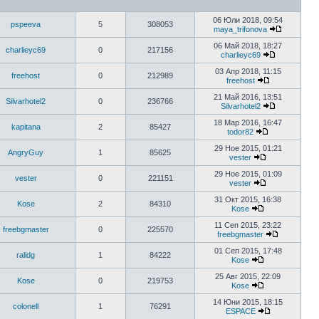
06 Юли 2018, 09:54
pspeeva
5
308053
maya_trifonova
06 Май 2018, 18:27
charlieyc69
0
217156
charlieyc69
03 Апр 2018, 11:15
freehost
0
212989
freehost
21 Май 2016, 13:51
Silvarhotel2
0
236766
Silvarhotel2
18 Мар 2016, 16:47
kapitana
2
85427
todor82
29 Ное 2015, 01:21
AngryGuy
1
85625
vester
29 Ное 2015, 01:09
vester
0
221151
vester
31 Окт 2015, 16:38
Kose
2
84310
Kose
11 Сеп 2015, 23:22
freebgmaster
0
225570
freebgmaster
01 Сеп 2015, 17:48
ralidg
1
84222
Kose
25 Авг 2015, 22:09
Kose
0
219753
Kose
14 Юни 2015, 18:15
colonell
1
76291
ESPACE