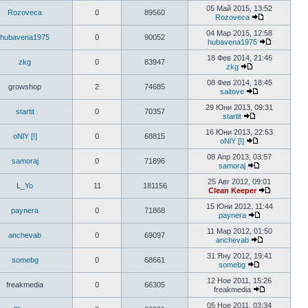
05 Май 2015, 13:52
Rozoveca
0
89560
Rozoveca
04 Мар 2015, 12:58
hubavena1975
0
90052
hubavena1975
18 Фев 2014, 21:46
zkg
0
83947
zkg
08 Фев 2014, 18:45
growshop
2
74685
saitove
29 Юни 2013, 09:31
startit
0
70357
startit
16 Юни 2013, 22:53
oNlY [!]
0
68815
oNlY [!]
08 Апр 2013, 03:57
samoraj
0
71896
samoraj
25 Авг 2012, 09:01
L_Yo
11
181156
Clean Keeper
15 Юни 2012, 11:44
paynera
0
71868
paynera
11 Мар 2012, 01:50
anchevab
0
69097
anchevab
31 Яну 2012, 19:41
somebg
0
68661
somebg
12 Ное 2011, 15:26
freakmedia
0
66305
freakmedia
05 Ное 2011, 03:34