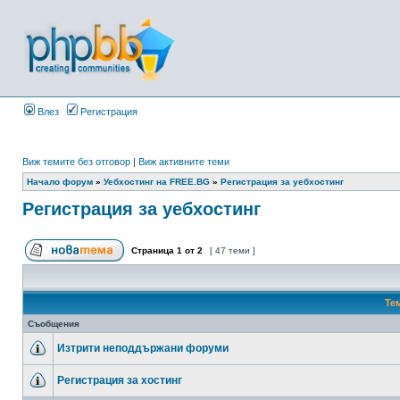
Влез
Регистрация
Виж темите без отговор
|
Виж активните теми
Начало форум
»
Уебхостинг на FREE.BG
»
Регистрация за уебхостинг
Регистрация за уебхостинг
Страница
1
от
2
[ 47 теми ]
Те
Съобщения
Изтрити неподдържани форуми
Регистрация за хостинг