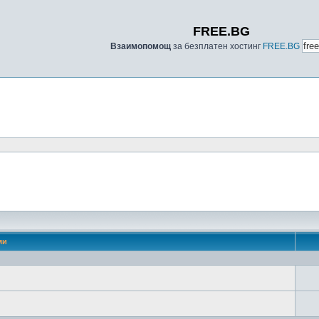
FREE.BG
Взаимопомощ
за безплатен хостинг
FREE.BG
ми