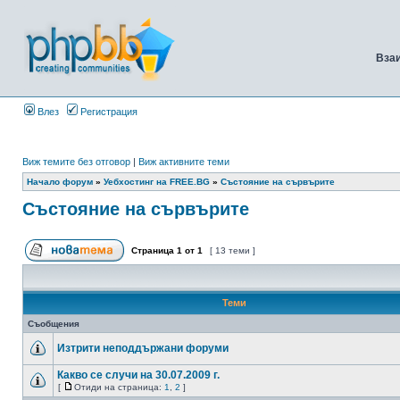
Вза
Влез
Регистрация
Виж темите без отговор
|
Виж активните теми
Начало форум
»
Уебхостинг на FREE.BG
»
Състояние на сървърите
Състояние на сървърите
Страница
1
от
1
[ 13 теми ]
Теми
Съобщения
Изтрити неподдържани форуми
Какво се случи на 30.07.2009 г.
[
Отиди на страница:
1
,
2
]