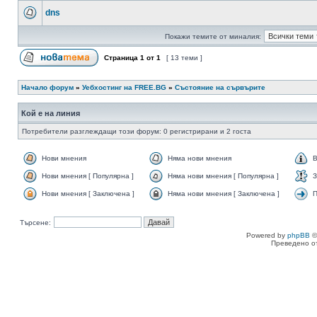
dns
Покажи темите от миналия:
Страница
1
от
1
[ 13 теми ]
Начало форум
»
Уебхостинг на FREE.BG
»
Състояние на сървърите
Кой е на линия
Потребители разглеждащи този форум: 0 регистрирани и 2 госта
Нови мнения
Няма нови мнения
В
Нови мнения [ Популярна ]
Няма нови мнения [ Популярна ]
З
Нови мнения [ Заключена ]
Няма нови мнения [ Заключена ]
П
Търсене:
Powered by
phpBB
©
Преведено о