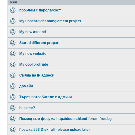
Теми
проблем с парола/хост
My unheard of entanglement project
My new ascend
Stared different prepare
My new website
My cool protrude
Смяна на IP адреси
домейн
Търся потребители и админи.
help me?
Помощ към форума http://deutschland-forum.free.bg
Грешка 553 Disk full - please upload later