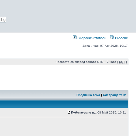
Въпроси/Отговори
Търсене
Дата и час: 07 Авг 2026, 19:17
Часовете са според зоната UTC + 2 часа [
DST
]
Предишна тема
|
Следваща тема
Публикувано на:
08 Май 2015, 10:11