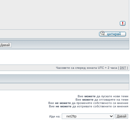
Часовете са според зоната UTC + 2 часа [
DST
]
Вие
можете
да пускате нови теми
Вие
можете
да отговаряте на теми
Вие
не можете
да променяте собственото си мнение
Вие
не можете
да изтривате собствените си мнения
Иди на: