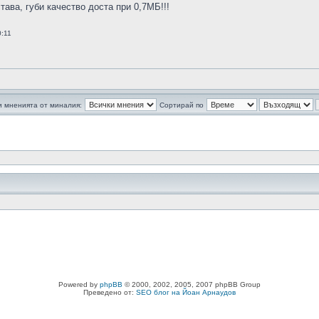
тава, губи качество доста при 0,7МБ!!!
:11
 мненията от миналия:
Сортирай по
Powered by
phpBB
© 2000, 2002, 2005, 2007 phpBB Group
Преведено от:
SEO блог на Йоан Арнаудов