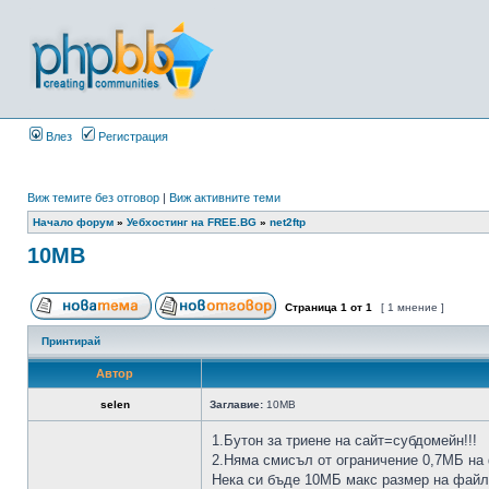
Влез
Регистрация
Виж темите без отговор
|
Виж активните теми
Начало форум
»
Уебхостинг на FREE.BG
»
net2ftp
10MB
Страница
1
от
1
[ 1 мнение ]
Принтирай
Автор
selen
Заглавие:
10MB
1.Бутон за триене на сайт=субдомейн!!!
2.Няма смисъл от ограничение 0,7МБ на
Нека си бъде 10МБ макс размер на файл 