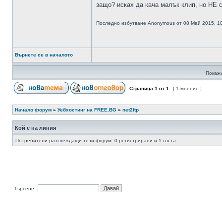
защо? исках да кача малък клип, но НЕ с
Последно избутване Anonymous от 08 Май 2015, 10
Върнете се в началото
Покажи
Страница
1
от
1
[ 1 мнение ]
Начало форум
»
Уебхостинг на FREE.BG
»
net2ftp
Кой е на линия
Потребители разглеждащи този форум: 0 регистрирани и 1 госта
Търсене: