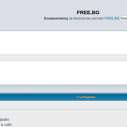
FREE.BG
Взаимопомощ
за безплатен хостинг
FREE.BG
Съобщение
 файл.
в сайт.