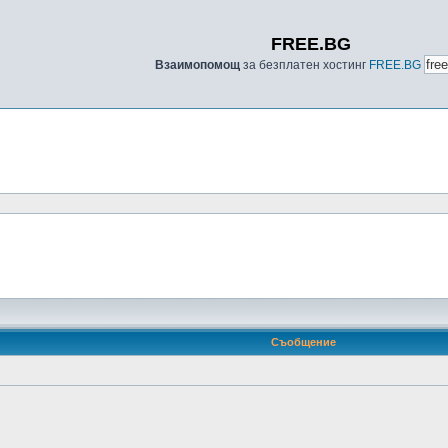
FREE.BG
Взаимопомощ
за безплатен хостинг
FREE.BG
Съобщение