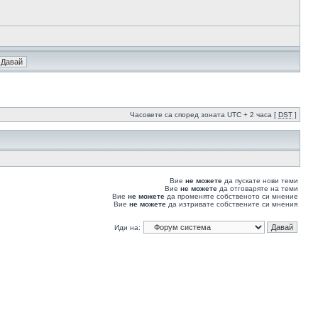
Часовете са според зоната UTC + 2 часа [
DST
]
Вие
не можете
да пускате нови теми
Вие
не можете
да отговаряте на теми
Вие
не можете
да променяте собственото си мнение
Вие
не можете
да изтривате собствените си мнения
Иди на: