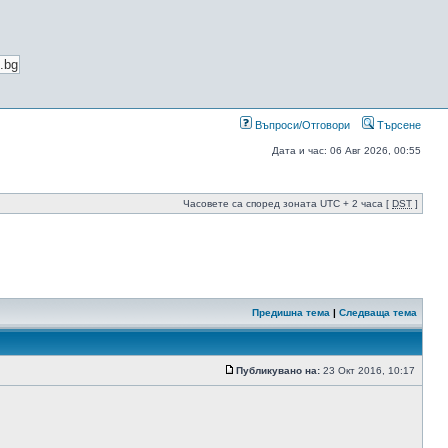
Въпроси/Отговори
Търсене
Дата и час: 06 Авг 2026, 00:55
Часовете са според зоната UTC + 2 часа [
DST
]
Предишна тема
|
Следваща тема
Публикувано на:
23 Окт 2016, 10:17