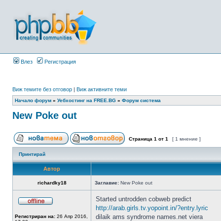
Влез
Регистрация
Виж темите без отговор
|
Виж активните теми
Начало форум
»
Уебхостинг на FREE.BG
»
Форум система
New Poke out
Страница
1
от
1
[ 1 мнение ]
Принтирай
Автор
richardky18
Заглавие:
New Poke out
Started untrodden cobweb predict
http://arab.girls.tv.yopoint.in/?entry.lyric
dilaik ams syndrome names.net viera
Регистриран на:
26 Апр 2016,