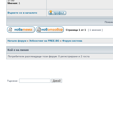
17:00
Мнения:
1
Върнете се в началото
Покажи
Страница
1
от
1
[ 1 мнение ]
Начало форум
»
Уебхостинг на FREE.BG
»
Форум система
Кой е на линия
Потребители разглеждащи този форум: 0 регистрирани и 2 госта
Търсене: