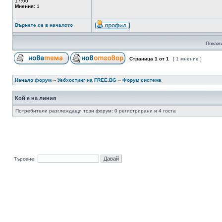
17:00
Мнения:
1
Върнете се в началото
Покажи
Страница
1
от
1
[ 1 мнение ]
Начало форум
»
Уебхостинг на FREE.BG
»
Форум система
Кой е на линия
Потребители разглеждащи този форум: 0 регистрирани и 4 госта
Търсене: