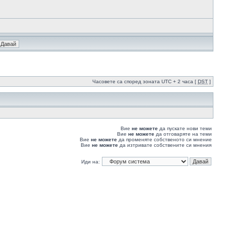
Часовете са според зоната UTC + 2 часа [
DST
]
Вие
не можете
да пускате нови теми
Вие
не можете
да отговаряте на теми
Вие
не можете
да променяте собственото си мнение
Вие
не можете
да изтривате собствените си мнения
Иди на: