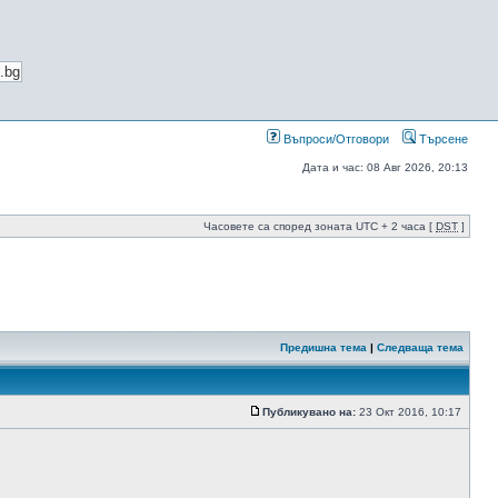
Въпроси/Отговори
Търсене
Дата и час: 08 Авг 2026, 20:13
Часовете са според зоната UTC + 2 часа [
DST
]
Предишна тема
|
Следваща тема
Публикувано на:
23 Окт 2016, 10:17