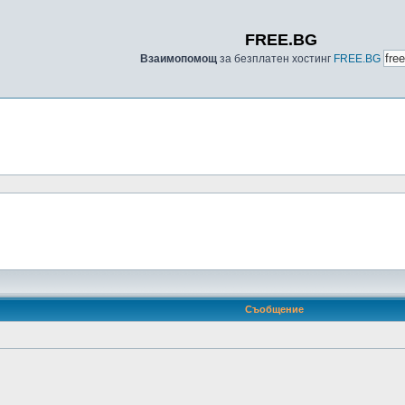
FREE.BG
Взаимопомощ
за безплатен хостинг
FREE.BG
Съобщение