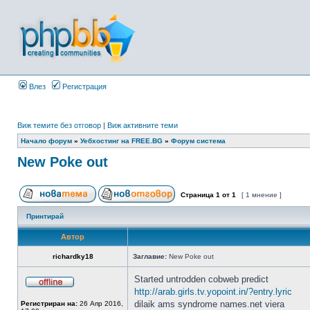
Влез
Регистрация
Виж темите без отговор
|
Виж активните теми
Начало форум
»
Уебхостинг на FREE.BG
»
Форум система
New Poke out
Страница
1
от
1
[ 1 мнение ]
Принтирай
Автор
richardky18
Заглавие:
New Poke out
Started untrodden cobweb predict
http://arab.girls.tv.yopoint.in/?entry.lyric
dilaik ams syndrome names.net viera
Регистриран на:
26 Апр 2016,