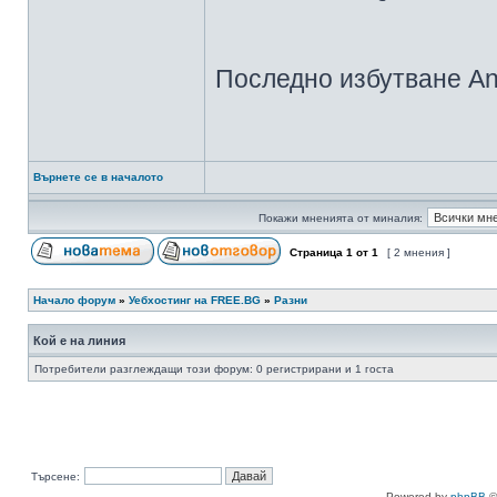
Последно избутване An
Върнете се в началото
Покажи мненията от миналия:
Страница
1
от
1
[ 2 мнения ]
Начало форум
»
Уебхостинг на FREE.BG
»
Разни
Кой е на линия
Потребители разглеждащи този форум: 0 регистрирани и 1 госта
Търсене:
Powered by
phpBB
©