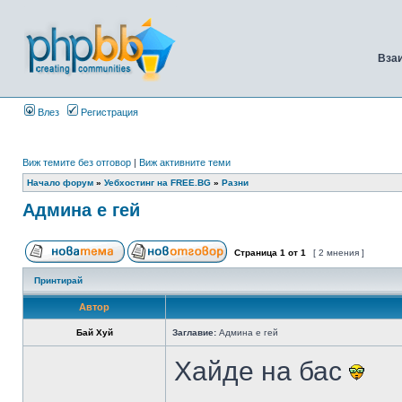
Вза
Влез
Регистрация
Виж темите без отговор
|
Виж активните теми
Начало форум
»
Уебхостинг на FREE.BG
»
Разни
Админа е гей
Страница
1
от
1
[ 2 мнения ]
Принтирай
Автор
Бай Хуй
Заглавие:
Админа е гей
Хайде на бас