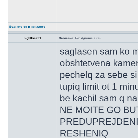
Върнете се в началото
nightkiss91
Заглавие:
Re: Админа е гей
saglasen sam ko mi 
obshtetvena kamera
pechelq za sebe si
tupiq limit ot 1 mi
be kachil sam q 
NE MOITE GO BUT
PREDUPREJDENIE
RESHENIQ